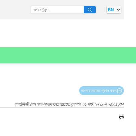
BN
আপনার মতামত প্রদান করুন
কনটেন্টটি শেষ হাল-নাগাদ করা হয়েছে: বুধবার, ৩১ মার্চ, ২০২১ এ ০৫:৩৪ PM