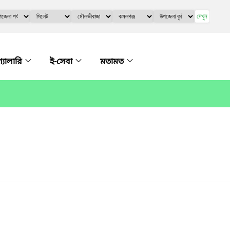
দেখুন
গ্যালারি
ই-সেবা
মতামত